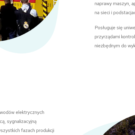
naprawy maszyn, ap
na sieci i podstacja
Posługuje się uniwe
przyrządami kontr
niezbędnym do wy
bwodów elektrycznych
cą, sygnalizacyjną
szystkich fazach produkcji