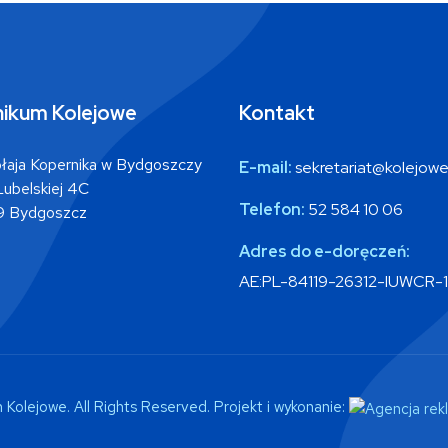
ikum Kolejowe
Kontakt
ołaja Kopernika w Bydgoszczy
E-mail:
sekretariat@kolejowe
 Lubelskiej 4C
Telefon:
52 584 10 06
 Bydgoszcz
Adres do
e-doręczeń:
AE:PL-84119-26312-IUWCR-
olejowe. All Rights Reserved. Projekt i wykonanie: