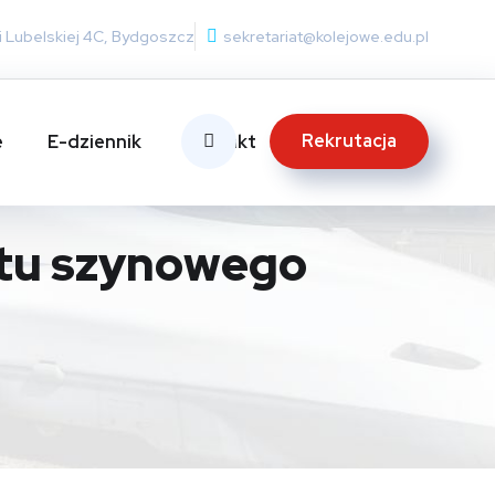
nii Lubelskiej 4C, Bydgoszcz
sekretariat@kolejowe.edu.pl
Rekrutacja
e
E-dziennik
Kontakt
rtu szynowego