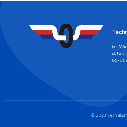
Techn
im. Mik
ul. Unii
85-059
© 2023 Technikum K