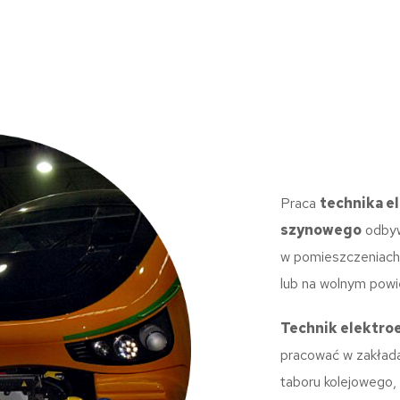
Praca
technika e
szynowego
odbywa
w pomieszczeniach 
lub na wolnym powi
Technik elektro
pracować w zakład
taboru kolejowego,